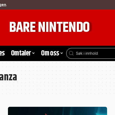
gen
.
BARE NINTENDO
es
Omtaler
Om oss
anza