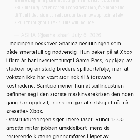
We are beginning the most significant restructure in
XBOX history. After careful consideration, I've made the
difficult decision to reduce our team by approximately
3,200 throughout FY27. This will include…
— ASHA (@asha_shar)
July 6, 2026
I meldingen beskriver Sharma beslutningen som
både smertefull og nødvendig. Hun peker på at Xbox
i flere år har investert tungt i Game Pass, oppkjøp av
studioer og en stadig bredere spillportefølje, men at
veksten ikke har vært stor nok til å forsvare
kostnadene. Samtidig mener hun at spillindustrien
befinner seg i den største maskinvarekrisen den noen
gang har opplevd, noe som gjør at selskapet nå må
«resette» Xbox.
Omstruktureringen skjer i flere faser. Rundt 1.600
ansatte mister jobben umiddelbart, mens de
resterende kuttene gjennomføres i løpet av