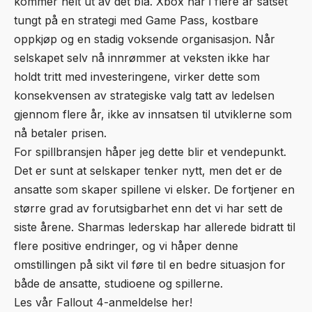
kommer helt ut av det blå. Xbox har i flere år satset
tungt på en strategi med Game Pass, kostbare
oppkjøp og en stadig voksende organisasjon. Når
selskapet selv nå innrømmer at veksten ikke har
holdt tritt med investeringene, virker dette som
konsekvensen av strategiske valg tatt av ledelsen
gjennom flere år, ikke av innsatsen til utviklerne som
nå betaler prisen.
For spillbransjen håper jeg dette blir et vendepunkt.
Det er sunt at selskaper tenker nytt, men det er de
ansatte som skaper spillene vi elsker. De fortjener en
større grad av forutsigbarhet enn det vi har sett de
siste årene. Sharmas lederskap har allerede bidratt til
flere positive endringer, og vi håper denne
omstillingen på sikt vil føre til en bedre situasjon for
både de ansatte, studioene og spillerne.
Les vår Fallout 4-anmeldelse her!