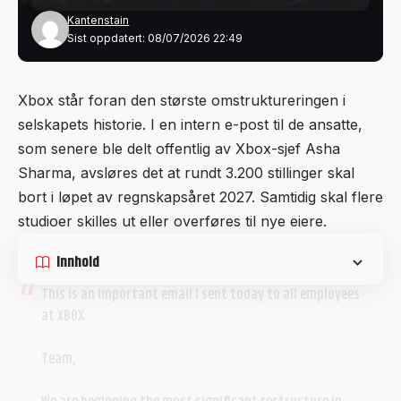
Kantenstain
Sist oppdatert: 08/07/2026 22:49
Xbox står foran den største omstruktureringen i
selskapets historie. I en intern e-post til de ansatte,
som senere ble delt offentlig av Xbox-sjef Asha
Sharma, avsløres det at rundt 3.200 stillinger skal
bort i løpet av regnskapsåret 2027. Samtidig skal flere
studioer skilles ut eller overføres til nye eiere.
Innhold
This is an important email I sent today to all employees
at XBOX:
Team,