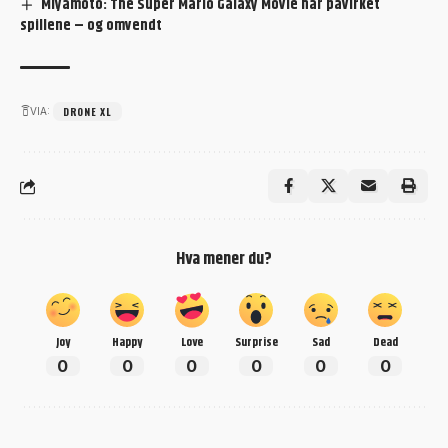
Miyamoto: The Super Mario Galaxy Movie har påvirket
spillene – og omvendt
DRONE XL
VIA:
Hva mener du?
Joy
Happy
Love
Surprise
Sad
Dead
0
0
0
0
0
0