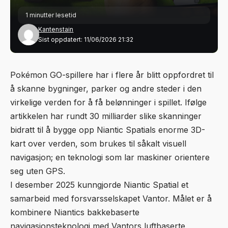
1 minutter lesetid
Kantenstain
Sist oppdatert: 11/06/2026 21:32
Pokémon GO-spillere har i flere år blitt oppfordret til
å skanne bygninger, parker og andre steder i den
virkelige verden for å få belønninger i spillet. Ifølge
artikkelen har rundt 30 milliarder slike skanninger
bidratt til å bygge opp
Niantic Spatials
enorme 3D-
kart over verden, som brukes til såkalt visuell
navigasjon; en teknologi som lar maskiner orientere
seg uten GPS.
I desember 2025 kunngjorde Niantic Spatial et
samarbeid med forsvarsselskapet Vantor. Målet er å
kombinere Niantics bakkebaserte
navigasjonsteknologi med Vantors luftbaserte