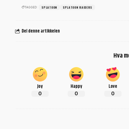
SPLATOON
SPLATOON RAIDERS
TAGGED:
Del denne artikkelen
Hva m
Joy
Happy
Love
0
0
0