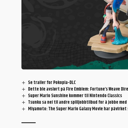
Se trailer for Pokopia-DLC
Dette ble avslørt på Fire Emblem: Fortune’s Weave Dir
Super Mario Sunshine kommer til Nintendo Classics
Tsunku sa nei til andre spilljobbtilbud for å jobbe m
Miyamoto: The Super Mario Galaxy Movie har påvirket