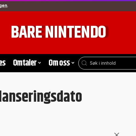
gen
.
BARE NINTENDO
es
Omtaler
Om oss
 lanseringsdato