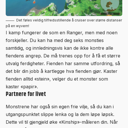
Det føles veldig tilfredsstillende å cruiser over større distanser
på en wyvern!
I kamp fungerer de som en Ranger, men med noen
forskjeller. Du kan ha med deg seks monsties
samtidig, og innledningsvis kan de ikke kontre alle
fiendens angrep. De må trenes opp for å få et større
utvalg ferdigheter. Fienden har samme utfordring, så
det blir din jobb å kartlegge hva fienden gjør. Kaster
fienden alltid «stein», velger du et monster som
kaster «papir».
Partnere for livet
Monstrene har også sin egen frie vilje, så du kan i
utgangspunktet slippe lenka og la dem løpe løpsk.
Dette vil til gjengjeld øke «Kinship»-måleren din. Når