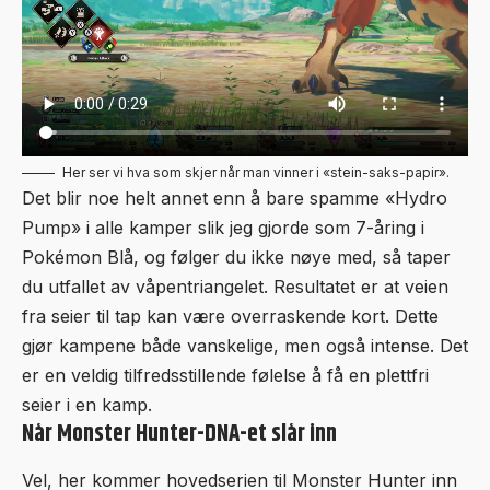
Her ser vi hva som skjer når man vinner i «stein-saks-papir».
Det blir noe helt annet enn å bare spamme «Hydro
Pump» i alle kamper slik jeg gjorde som 7-åring i
Pokémon Blå, og følger du ikke nøye med, så taper
du utfallet av våpentriangelet. Resultatet er at veien
fra seier til tap kan være overraskende kort. Dette
gjør kampene både vanskelige, men også intense. Det
er en veldig tilfredsstillende følelse å få en plettfri
seier i en kamp.
Når Monster Hunter-DNA-et slår inn
Vel, her kommer hovedserien til Monster Hunter inn