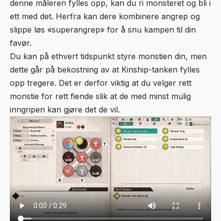
denne måleren fylles opp, kan du ri monsteret og bli i
ett med det. Herfra kan dere kombinere angrep og
slippe løs «superangrep» for å snu kampen til din
favør.
Du kan på ethvert tidspunkt styre monstien din, men
dette går på bekostning av at Kinship-tanken fylles
opp tregere. Det er derfor viktig at du velger rett
monstie for rett fiende slik at de med minst mulig
inngripen kan gjøre det de vil.