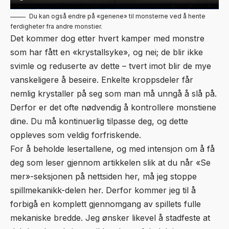
Du kan også endre på «genene» til monsterne ved å hente
ferdigheter fra andre monstier.
Det kommer dog etter hvert kamper med monstre
som har fått en «krystallsyke», og nei; de blir ikke
svimle og reduserte av dette – tvert imot blir de mye
vanskeligere å beseire. Enkelte kroppsdeler får
nemlig krystaller på seg som man må unngå å slå på.
Derfor er det ofte nødvendig å kontrollere monstiene
dine. Du må kontinuerlig tilpasse deg, og dette
oppleves som veldig forfriskende.
For å beholde lesertallene, og med intensjon om å få
deg som leser gjennom artikkelen slik at du når «Se
mer»-seksjonen på nettsiden her, må jeg stoppe
spillmekanikk-delen her. Derfor kommer jeg til å
forbigå en komplett gjennomgang av spillets fulle
mekaniske bredde. Jeg ønsker likevel å stadfeste at