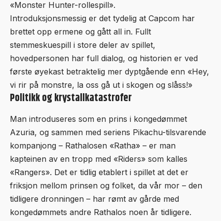
«Monster Hunter-rollespill».
Introduksjonsmessig er det tydelig at Capcom har
brettet opp ermene og gått all in. Fullt
stemmeskuespill i store deler av spillet,
hovedpersonen har full dialog, og historien er ved
første øyekast betraktelig mer dyptgående enn «Hey,
vi rir på monstre, la oss gå ut i skogen og slåss!»
Politikk og krystallkatastrofer
Man introduseres som en prins i kongedømmet
Azuria, og sammen med seriens Pikachu-tilsvarende
kompanjong – Rathalosen «Ratha» – er man
kapteinen av en tropp med «Riders» som kalles
«Rangers». Det er tidlig etablert i spillet at det er
friksjon mellom prinsen og folket, da vår mor – den
tidligere dronningen – har rømt av gårde med
kongedømmets andre Rathalos noen år tidligere.