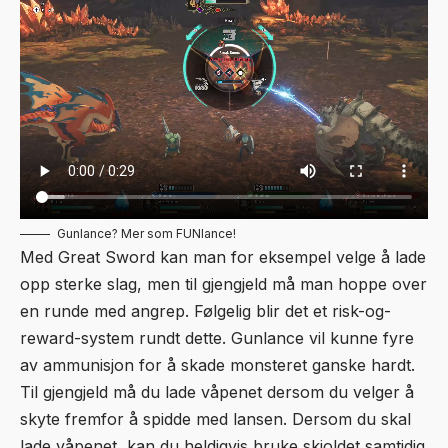
Gunlance? Mer som FUNlance!
Med Great Sword kan man for eksempel velge å lade
opp sterke slag, men til gjengjeld må man hoppe over
en runde med angrep. Følgelig blir det et risk-og-
reward-system rundt dette. Gunlance vil kunne fyre
av ammunisjon for å skade monsteret ganske hardt.
Til gjengjeld må du lade våpenet dersom du velger å
skyte fremfor å spidde med lansen. Dersom du skal
lade våpenet, kan du heldigvis bruke skjoldet samtidig