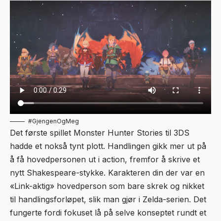
#GjengenOgMeg
Det første spillet Monster Hunter Stories til 3DS
hadde et nokså tynt plott. Handlingen gikk mer ut på
å få hovedpersonen ut i action, fremfor å skrive et
nytt Shakespeare-stykke. Karakteren din der var en
«Link-aktig» hovedperson som bare skrek og nikket
til handlingsforløpet, slik man gjør i Zelda-serien. Det
fungerte fordi fokuset lå på selve konseptet rundt et