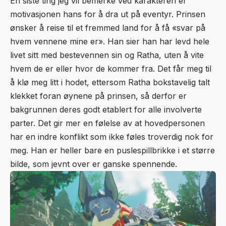
En siste ting jeg vil bemerke ved karakteren er
motivasjonen hans for å dra ut på eventyr. Prinsen
ønsker å reise til et fremmed land for å få «svar på
hvem vennene mine er». Han sier han har levd hele
livet sitt med bestevennen sin og Ratha, uten å vite
hvem de er eller hvor de kommer fra. Det får meg til
å klø meg litt i hodet, ettersom Ratha bokstavelig talt
klekket foran øynene på prinsen, så derfor er
bakgrunnen deres godt etablert for alle involverte
parter. Det gir mer en følelse av at hovedpersonen
har en indre konflikt som ikke føles troverdig nok for
meg. Han er heller bare en puslespillbrikke i et større
bilde, som jevnt over er ganske spennende.