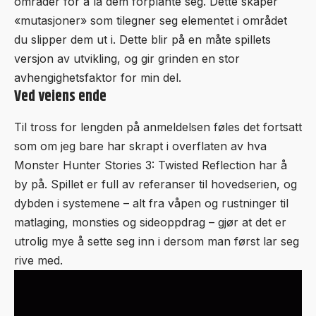
områder for å la dem forplante seg. Dette skaper
«mutasjoner» som tilegner seg elementet i området
du slipper dem ut i. Dette blir på en måte spillets
versjon av utvikling, og gir grinden en stor
avhengighetsfaktor for min del.
Ved veiens ende
Til tross for lengden på anmeldelsen føles det fortsatt
som om jeg bare har skrapt i overflaten av hva
Monster Hunter Stories 3: Twisted Reflection har å
by på. Spillet er full av referanser til hovedserien, og
dybden i systemene – alt fra våpen og rustninger til
matlaging, monsties og sideoppdrag – gjør at det er
utrolig mye å sette seg inn i dersom man først lar seg
rive med.