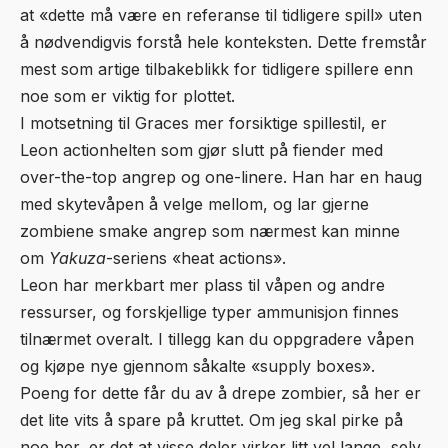
at «dette må være en referanse til tidligere spill» uten
å nødvendigvis forstå hele konteksten. Dette fremstår
mest som artige tilbakeblikk for tidligere spillere enn
noe som er viktig for plottet.
I motsetning til Graces mer forsiktige spillestil, er
Leon actionhelten som gjør slutt på fiender med
over-the-top angrep og one-linere. Han har en haug
med skytevåpen å velge mellom, og lar gjerne
zombiene smake angrep som nærmest kan minne
om
Yakuza
-seriens «heat actions».
Leon har merkbart mer plass til våpen og andre
ressurser, og forskjellige typer ammunisjon finnes
tilnærmet overalt. I tillegg kan du oppgradere våpen
og kjøpe nye gjennom såkalte «supply boxes».
Poeng for dette får du av å drepe zombier, så her er
det lite vits å spare på kruttet. Om jeg skal pirke på
noe her, er det at visse deler virker litt vel lange, selv