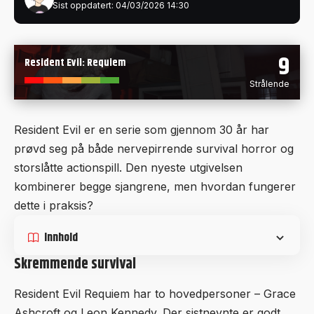
Sist oppdatert: 04/03/2026 14:30
9
Resident Evil: Requiem
Strålende
Resident Evil er en serie som gjennom 30 år har
prøvd seg på både nervepirrende survival horror og
storslåtte actionspill. Den nyeste utgivelsen
kombinerer begge sjangrene, men hvordan fungerer
dette i praksis?
Innhold
Skremmende survival
Resident Evil Requiem har to hovedpersoner – Grace
Ashcroft og Leon Kennedy. Der sistnevnte er godt