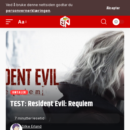
Ved å bruke denne nettsiden godtar du
Aksepter
personvernerklæringen
.
Aa
OMTALER
TEST: Resident Evil: Requiem
7 minutter lesetid
Silke Erland