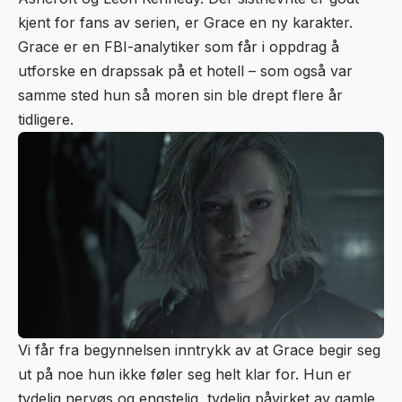
kjent for fans av serien, er Grace en ny karakter.
Grace er en FBI-analytiker som får i oppdrag å
utforske en drapssak på et hotell – som også var
samme sted hun så moren sin ble drept flere år
tidligere.
Vi får fra begynnelsen inntrykk av at Grace begir seg
ut på noe hun ikke føler seg helt klar for. Hun er
tydelig nervøs og engstelig, tydelig påvirket av gamle