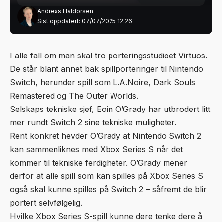
Andreas Haldorsen
Sist oppdatert: 07/07/2025 12:26
I alle fall om man skal tro porteringsstudioet
Virtuos
.
De står blant annet bak spillporteringer til Nintendo
Switch, herunder spill som L.A.Noire, Dark Souls
Remastered og The Outer Worlds.
Selskaps tekniske sjef, Eoin O’Grady har utbrodert litt
mer rundt Switch 2 sine tekniske muligheter.
Rent konkret hevder O’Grady at Nintendo Switch 2
kan sammenliknes med Xbox Series S når det
kommer til tekniske ferdigheter. O’Grady mener
derfor at alle spill som kan spilles på Xbox Series S
også skal kunne spilles på Switch 2 – såfremt de blir
portert selvfølgelig.
Hvilke Xbox Series S-spill kunne dere tenke dere å