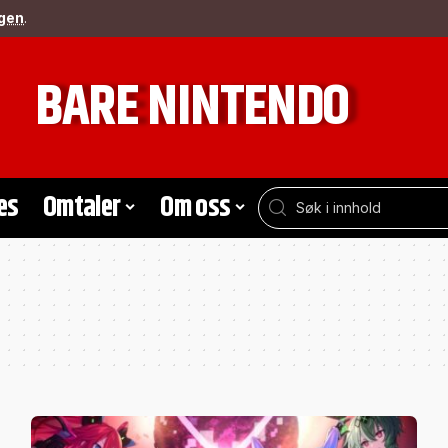
gen
.
BARE NINTENDO
es
Omtaler
Om oss