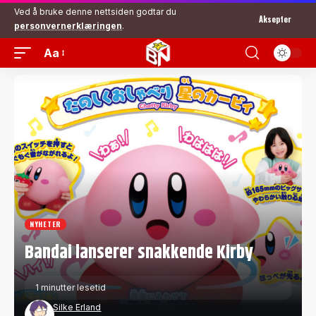
Ved å bruke denne nettsiden godtar du
Aksepter
personvernerklæringen
.
Aa
NYHETER
Bandai lanserer snakkende Kirby
1 minutter lesetid
Silke Erland