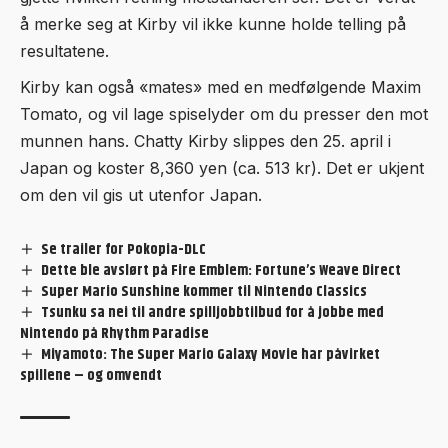
å merke seg at Kirby vil ikke kunne holde telling på
resultatene.
Kirby kan også «mates» med en medfølgende Maxim
Tomato, og vil lage spiselyder om du presser den mot
munnen hans. Chatty Kirby slippes den 25. april i
Japan og koster 8,360 yen (ca. 513 kr). Det er ukjent
om den vil gis ut utenfor Japan.
Se trailer for Pokopia-DLC
Dette ble avslørt på Fire Emblem: Fortune’s Weave Direct
Super Mario Sunshine kommer til Nintendo Classics
Tsunku sa nei til andre spilljobbtilbud for å jobbe med
Nintendo på Rhythm Paradise
Miyamoto: The Super Mario Galaxy Movie har påvirket
spillene – og omvendt