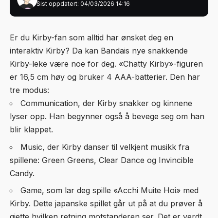
Sist oppdatert: 04/03/2026 14:16
Er du Kirby-fan som alltid har ønsket deg en
interaktiv Kirby? Da kan Bandais nye snakkende
Kirby-leke være noe for deg. «Chatty Kirby»-figuren
er 16,5 cm høy og bruker 4 AAA-batterier. Den har
tre modus:
Communication, der Kirby snakker og kinnene
lyser opp. Han begynner også å bevege seg om han
blir klappet.
Music, der Kirby danser til velkjent musikk fra
spillene: Green Greens, Clear Dance og Invincible
Candy.
Game, som lar deg spille «Acchi Muite Hoi» med
Kirby. Dette japanske spillet går ut på at du prøver å
gjette hvilken retning motstanderen ser. Det er verdt