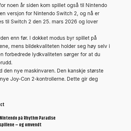
r noen år siden kom spillet også til Nintendo
en versjon for Nintendo Switch 2, og nå er
res til Switch 2 den 25. mars 2026 og lover
rden enn før. I dokket modus byr spillet på
rene, mens bildekvaliteten holder seg høy selv i
 forbedrede lydkvaliteten sørger for at du
brudd.
ed den nye maskinvaren. Den kanskje største
nye Joy-Con 2-kontrollerne. Dette gir deg
ect
ed Nintendo på Rhythm Paradise
 spillene – og omvendt