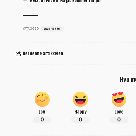
Hela: of Mice & Magic kommer før jul
WARFRAME
TAGGED:
Del denne artikkelen
Hva m
Joy
Happy
Love
0
0
0