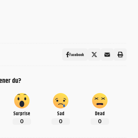
Facebook
ener du?
Surprise
Sad
Dead
0
0
0