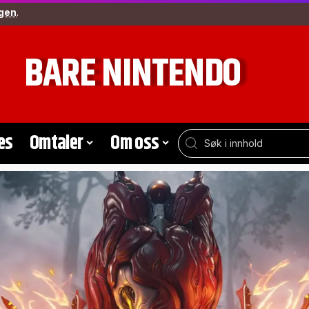
gen
.
BARE NINTENDO
es
Omtaler
Om oss