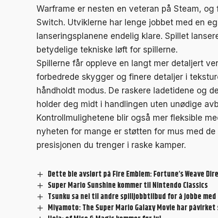
Warframe er nesten en veteran på Steam, og fo
Switch. Utviklerne har lenge jobbet med en eg
lanseringsplanene endelig klare. Spillet lanse
betydelige tekniske løft for spillerne.
Spillerne får oppleve en langt mer detaljert ve
forbedrede skygger og finere detaljer i tekstu
håndholdt modus. De raskere ladetidene og den
holder deg midt i handlingen uten unødige av
Kontrollmulighetene blir også mer fleksible m
nyheten for mange er støtten for mus med de 
presisjonen du trenger i raske kamper.
Dette ble avslørt på Fire Emblem: Fortune’s Weave Dir
Super Mario Sunshine kommer til Nintendo Classics
Tsunku sa nei til andre spilljobbtilbud for å jobbe m
Miyamoto: The Super Mario Galaxy Movie har påvirket