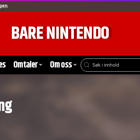
gen
.
BARE NINTENDO
es
Omtaler
Om oss
ng