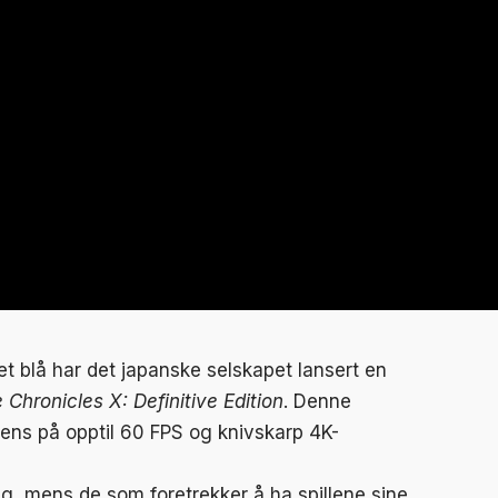
det blå har det japanske selskapet lansert en
Chronicles X: Definitive Edition
. Denne
ens på opptil 60 FPS og knivskarp 4K-
alg, mens de som foretrekker å ha spillene sine