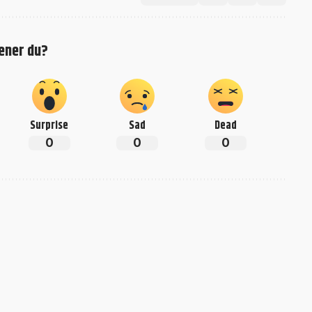
ener du?
Surprise
Sad
Dead
0
0
0