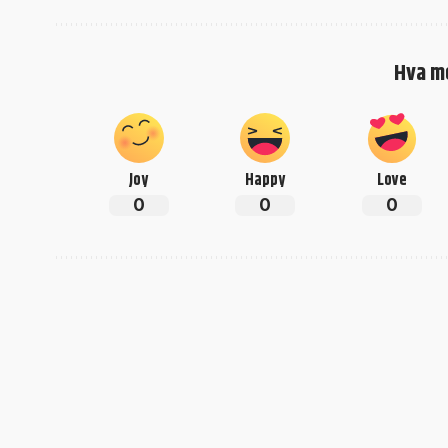
Hva m
Joy
Happy
Love
0
0
0