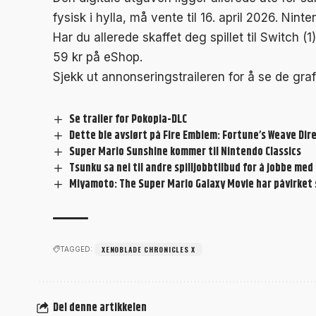
fysisk i hylla, må vente til 16. april 2026. Nin
Har du allerede skaffet deg spillet til Switch (
59 kr på eShop.
Sjekk ut annonseringstraileren for å se de graf
Se trailer for Pokopia-DLC
Dette ble avslørt på Fire Emblem: Fortune’s Weave Dir
Super Mario Sunshine kommer til Nintendo Classics
Tsunku sa nei til andre spilljobbtilbud for å jobbe m
Miyamoto: The Super Mario Galaxy Movie har påvirket
XENOBLADE CHRONICLES X
TAGGED:
Del denne artikkelen