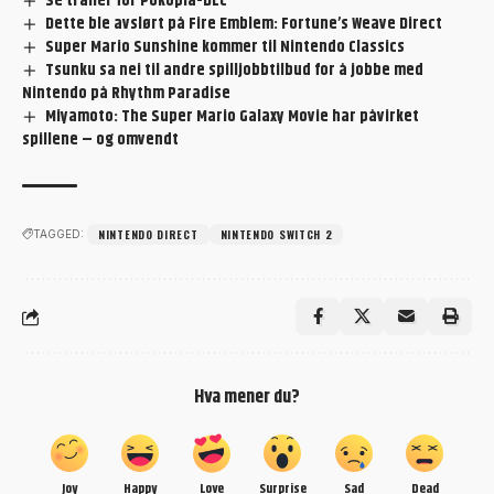
Se trailer for Pokopia-DLC
Dette ble avslørt på Fire Emblem: Fortune’s Weave Direct
Super Mario Sunshine kommer til Nintendo Classics
Tsunku sa nei til andre spilljobbtilbud for å jobbe med
Nintendo på Rhythm Paradise
Miyamoto: The Super Mario Galaxy Movie har påvirket
spillene – og omvendt
NINTENDO DIRECT
NINTENDO SWITCH 2
TAGGED:
Hva mener du?
Joy
Happy
Love
Surprise
Sad
Dead