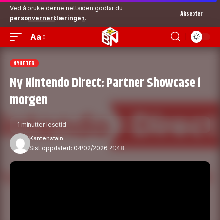
Ved å bruke denne nettsiden godtar du
Aksepter
personvernerklæringen
.
Aa
NYHETER
Ny Nintendo Direct: Partner Showcase i
morgen
1 minutter lesetid
Kantenstain
Sist oppdatert: 04/02/2026 21:48