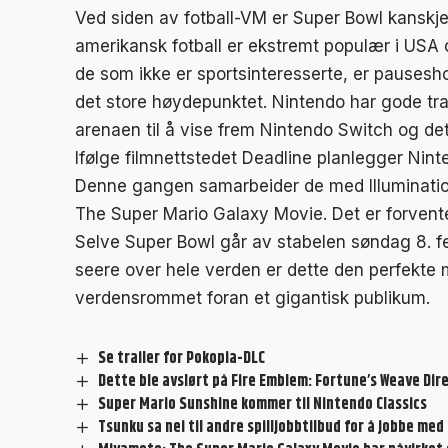
Ved siden av fotball-VM er Super Bowl kanskje
amerikansk fotball er ekstremt populær i USA o
de som ikke er sportsinteresserte, er pauses
det store høydepunktet. Nintendo har gode tra
arenaen til å vise frem Nintendo Switch og det
Ifølge filmnettstedet Deadline planlegger Nin
Denne gangen samarbeider de med Illumination 
The Super Mario Galaxy Movie
. Det er forvent
Selve Super Bowl går av stabelen søndag 8. fe
seere over hele verden er dette den perfekte m
verdensrommet foran et gigantisk publikum.
Se trailer for Pokopia-DLC
Dette ble avslørt på Fire Emblem: Fortune’s Weave Dir
Super Mario Sunshine kommer til Nintendo Classics
Tsunku sa nei til andre spilljobbtilbud for å jobbe m