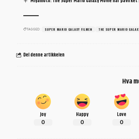
Miyamoto: The Super Mario Galaxy Movie har påvirket
SUPER MARIO GALAXY FILMEN
THE SUPER MARIO GALAX
TAGGED:
Del denne artikkelen
Hva m
Joy
Happy
Love
0
0
0