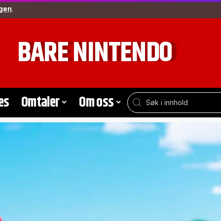
gen
.
BARE NINTENDO
es
Omtaler
Om oss