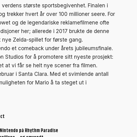
 verdens største sportsbegivenhet. Finalen i
g trekker hvert år over 100 millioner seere. For
howet og de legendariske reklamefilmene ofte
disjoner her; allerede i 2017 brukte de denne
 nye Zelda-spillet for første gang.
tendo et comeback under årets jubileumsfinale.
Studios for å promotere sitt nyeste prosjekt:
et at vi får se helt nye scener fra filmen.
bruar i Santa Clara. Med et svimlende antall
uligheten for Mario å ta steget ut i
ect
ed Nintendo på Rhythm Paradise