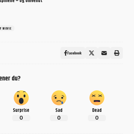
 spillene – og omvendt
Y MOVIE
Facebook
ener du?
Surprise
Sad
Dead
0
0
0