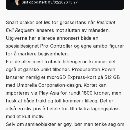
Sist oppdatert: 03/02/2026 13:27
Snart braker det løs for grøsserfans når
Resident
Evil Requiem
lanseres mot slutten av måneden.
Utgiverne har allerede annonsert både en
spesialdesignet Pro-Controller og egne amiibo-figurer
for å markere begivenheten.
For de aller mest trofaste tilhengerne kommer det
også et ganske unikt tilbehør. Produsenten Powin
lanserer nemlig et microSD Express-kort på 512 GB
med Umbrella Corporation-design. Kortet kan
importeres via
Play-Asia
for rundt 1800 kroner, men
husk at både frakt og toll kommer i tillegg. Det er
altså en stiv pris å betale for litt ekstra lagringsplass
med et kult motiv.
Selv om samleobjekter er gøy, bør man tenke seg om