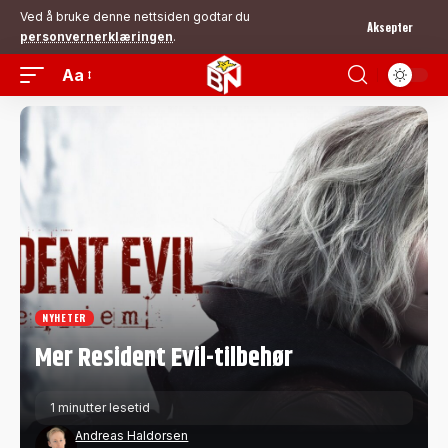
Ved å bruke denne nettsiden godtar du
Aksepter
personvernerklæringen
.
Aa
NYHETER
Mer Resident Evil-tilbehør
1 minutter lesetid
Andreas Haldorsen