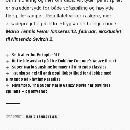
om simulering og mer om kaos. Alt tyder på at spillet
er skreddersydd for både sofaspilling og høylytte
flerspillerkamper. Resultatet virker raskere, mer
arkadepreget og mindre «trygt» enn forrige runde.
Mario Tennis Fever lanseres 12. februar, eksklusivt
til Nintendo Switch 2.
Se trailer for Pokopia-DLC
Dette ble avslørt på Fire Emblem: Fortune’s Weave Direct
Super Mario Sunshine kommer til Nintendo Classics
Tsunku sa nei til andre spilljobbtilbud for å jobbe med
Nintendo på Rhythm Paradise
Miyamoto: The Super Mario Galaxy Movie har påvirket
spillene – og omvendt
MARIO TENNIS FEVER
TAGGED: