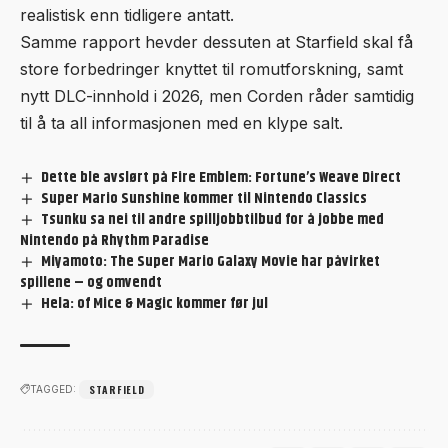
realistisk enn tidligere antatt.
Samme rapport hevder dessuten at Starfield skal få
store forbedringer knyttet til romutforskning, samt
nytt DLC-innhold i 2026, men Corden råder samtidig
til å ta all informasjonen med en klype salt.
Dette ble avslørt på Fire Emblem: Fortune’s Weave Direct
Super Mario Sunshine kommer til Nintendo Classics
Tsunku sa nei til andre spilljobbtilbud for å jobbe med
Nintendo på Rhythm Paradise
Miyamoto: The Super Mario Galaxy Movie har påvirket
spillene – og omvendt
Hela: of Mice & Magic kommer før jul
STARFIELD
TAGGED: