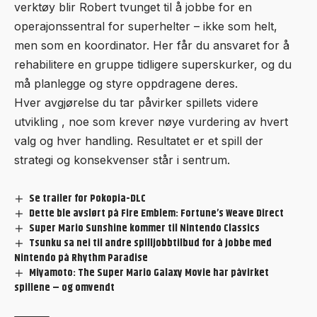
verktøy blir Robert tvunget til å jobbe for en
operajonssentral for superhelter – ikke som helt,
men som en koordinator. Her får du ansvaret for å
rehabilitere en gruppe tidligere superskurker, og du
må planlegge og styre oppdragene deres.
Hver avgjørelse du tar påvirker spillets videre
utvikling , noe som krever nøye vurdering av hvert
valg og hver handling. Resultatet er et spill der
strategi og konsekvenser står i sentrum.
Se trailer for Pokopia-DLC
Dette ble avslørt på Fire Emblem: Fortune’s Weave Direct
Super Mario Sunshine kommer til Nintendo Classics
Tsunku sa nei til andre spilljobbtilbud for å jobbe med
Nintendo på Rhythm Paradise
Miyamoto: The Super Mario Galaxy Movie har påvirket
spillene – og omvendt