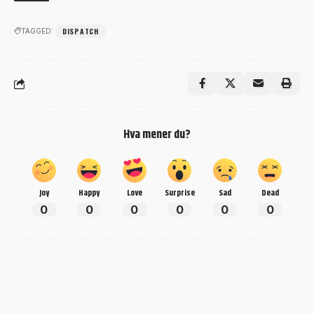
DISPATCH
TAGGED:
Hva mener du?
Joy
Happy
Love
Surprise
Sad
Dead
0
0
0
0
0
0