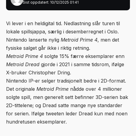
Sist oppdatert: 10/12/2025 01:41
Vi lever i en heldigital tid. Nedlastning slår turen til
lokale spillsjappa, særlig i desemberregnet i Oslo.
Nintendo lanserte nylig
Metroid Prime 4
, men det
fysiske salget går ikke i riktig retning.
Metroid Prime 4
solgte 15% færre eksemplarer enn
Metroid Dread
gjorde i 2021 i samme tidsrom, ifølge
X-bruker Christopher Dring.
Nintendo IP-er selger tradisjonelt bedre i 2D-format.
Det originale
Metroid Prime
nådde over 4 millioner
solgte spill, men generelt sett befinner 3D-serien bak
2D-tittelene; og Dread satte mange nye standarder
for serien. Ifølge tweeten leder Dread kun med noen
hundretusen eksemplarer.