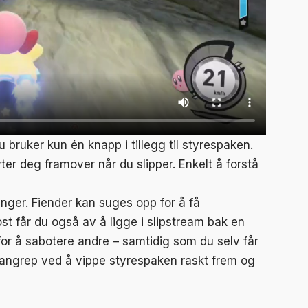
u bruker kun én knapp i tillegg til styrespaken.
r deg framover når du slipper. Enkelt å forstå
inger. Fiender kan suges opp for å få
t får du også av å ligge i slipstream bak en
or å sabotere andre – samtidig som du selv får
in-angrep ved å vippe styrespaken raskt frem og