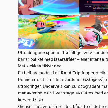
Utfordringene spenner fra luftige svev der du s
baner pakket med laserstråler – eller intense 
idet klokken tikker ned.
En helt ny modus kalt
Road Trip
fungerer elle
Denne er delt inn i flere verdener («
stages
«), 
utfordringer. Underveis kan du oppgradere mask
manøvrering osv. Hver stage avsluttes med e
krevende løp.
Gjenspillingsverdien er stor, både fordi dette 