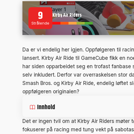
9
Kirby Air Riders
Strålende
Da er vi endelig her igjen. Oppfølgeren til rac
lansert. Kirby Air Ride til GameCube fikk en n
har siden opparbeidet seg en trofast fanbase 
selv inkludert. Derfor var overraskelsen stor
Smash Bros. og Kirby Air Ride, endelig løftet sl
oppfølgeren originalen?
Innhold
Det er ingen tvil om at Kirby Air Riders møter 
fokuserer på racing med tung vekt på sabotasje