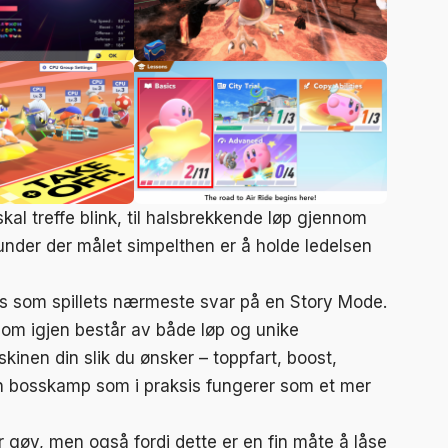
kal treffe blink, til halsbrekkende løp gjennom
runder der målet simpelthen er å holde ledelsen
rs som spillets nærmeste svar på en Story Mode.
som igjen består av både løp og unike
inen din slik du ønsker – toppfart, boost,
n bosskamp som i praksis fungerer som et mer
er gøy, men også fordi dette er en fin måte å låse