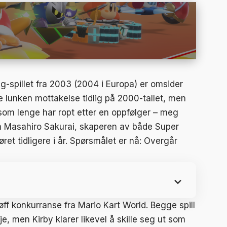
ing-spillet fra 2003 (2004 i Europa) er omsider
oe lunken mottakelse tidlig på 2000-tallet, men
som lenge har ropt etter en oppfølger – meg
 da Masahiro Sakurai, skaperen av både Super
øret tidligere i år. Spørsmålet er nå: Overgår
tøff konkurranse fra Mario Kart World. Begge spill
, men Kirby klarer likevel å skille seg ut som