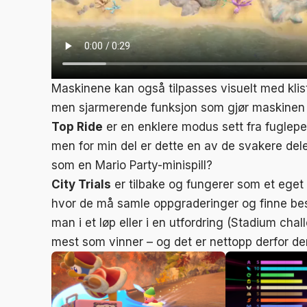
Maskinene kan også tilpasses visuelt med klist
men sjarmerende funksjon som gjør maskinen 
Top Ride
er en enklere modus sett fra fuglepe
men for min del er dette en av de svakere delen
som en Mario Party-minispill?
City Trials
er tilbake og fungerer som et eget li
hvor de må samle oppgraderinger og finne best
man i et løp eller i en utfordring (Stadium ch
mest som vinner – og det er nettopp derfor d