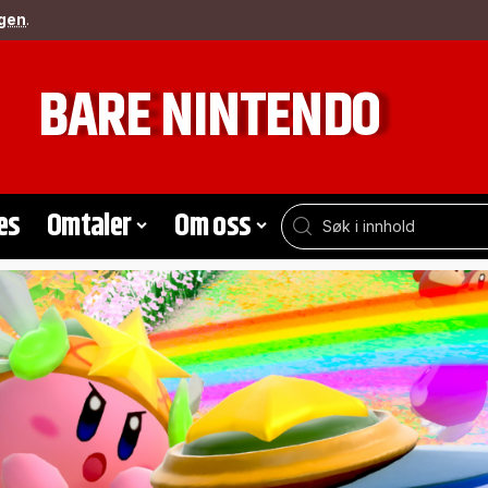
gen
.
BARE NINTENDO
es
Omtaler
Om oss