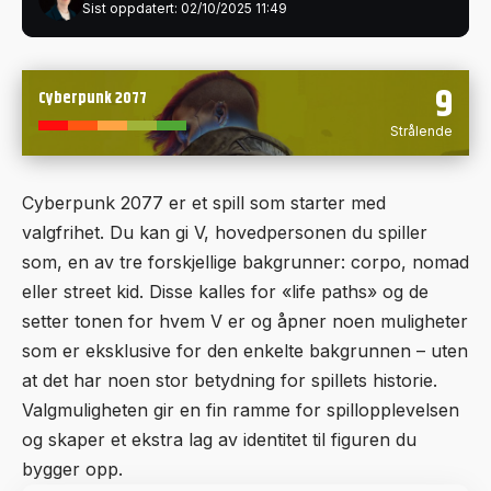
Sist oppdatert: 02/10/2025 11:49
9
Cyberpunk 2077
Strålende
Cyberpunk 2077 er et spill som starter med
valgfrihet. Du kan gi V, hovedpersonen du spiller
som, en av tre forskjellige bakgrunner: corpo, nomad
eller street kid. Disse kalles for «life paths» og de
setter tonen for hvem V er og åpner noen muligheter
som er eksklusive for den enkelte bakgrunnen – uten
at det har noen stor betydning for spillets historie.
Valgmuligheten gir en fin ramme for spillopplevelsen
og skaper et ekstra lag av identitet til figuren du
bygger opp.