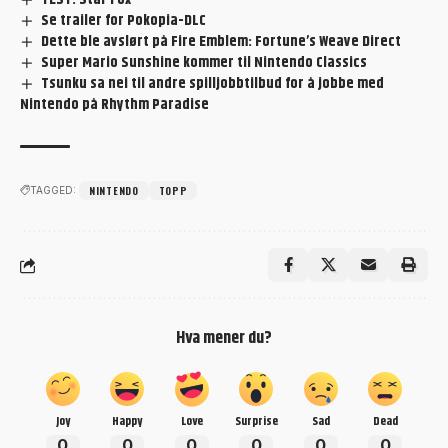
Se trailer for Pokopia-DLC
Dette ble avslørt på Fire Emblem: Fortune’s Weave Direct
Super Mario Sunshine kommer til Nintendo Classics
Tsunku sa nei til andre spilljobbtilbud for å jobbe med
Nintendo på Rhythm Paradise
NINTENDO
TOPP
TAGGED:
Hva mener du?
Joy
Happy
Love
Surprise
Sad
Dead
0
0
0
0
0
0