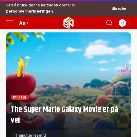
Ved å bruke denne nettsiden godtar du
Aksepter
personvernerklæringen
.
Aa
NYHETER
The Super Mario Galaxy Movie er på
vei
1 minutter lesetid