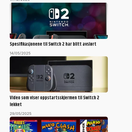
Spesifikasjonene til Switch 2 har blitt avslørt
14/05/2025
Video som viser oppstartsskjermen til Switch 2
lekket
29/05/2025