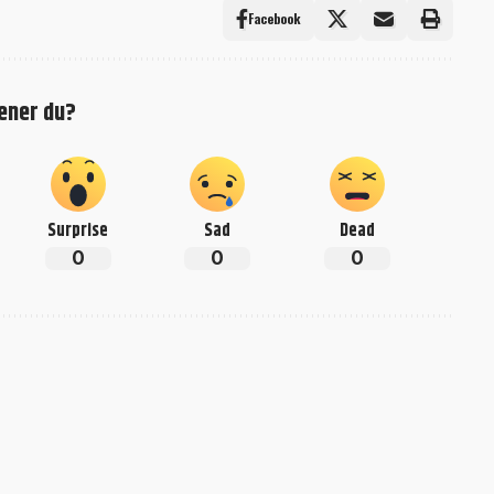
Facebook
ener du?
Surprise
Sad
Dead
0
0
0