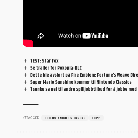
TEST: Star Fox
Se trailer for Pokopia-DLC
Dette ble avslørt på Fire Emblem: Fortune’s Weave Dir
Super Mario Sunshine kommer til Nintendo Classics
Tsunku sa nei til andre spilljobbtilbud for å jobbe m
HOLLOW KNIGHT SILKSONG
TOPP
TAGGED: