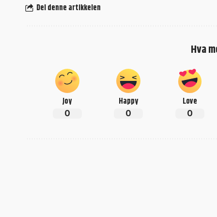
Del denne artikkelen
Hva m
Joy
Happy
Love
0
0
0