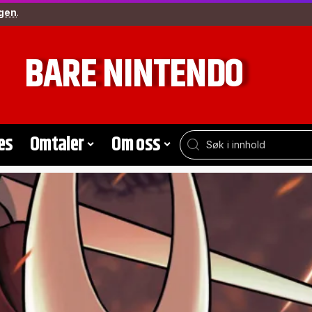
gen
.
BARE NINTENDO
es
Omtaler
Om oss