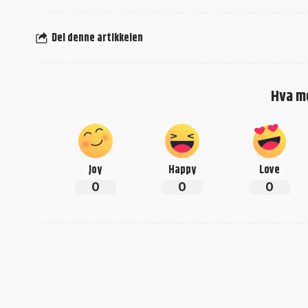
Del denne artikkelen
Hva m
Joy
Happy
Love
0
0
0