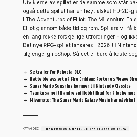
Utviklerne av spillet er de samme som står ba
også dette spillet har en høyt elsket HD-2D-gra
I The Adventures of Elliot: The Millennium Tales
Elliot gjennom både tid og rom. Spillere vil få
en lang rekke forskjellige utfordringer – og ik
Det nye RPG-spillet lanseres i 2026 til Ninte
tilgjengelig i eShop. Så det er bare å kaste se
Se trailer for Pokopia-DLC
Dette ble avslørt på Fire Emblem: Fortune’s Weave Dir
Super Mario Sunshine kommer til Nintendo Classics
Tsunku sa nei til andre spilljobbtilbud for å jobbe m
Miyamoto: The Super Mario Galaxy Movie har påvirket
THE ADVENTURES OF ELLIOT: THE MILLENNIUM TALES
TAGGED: