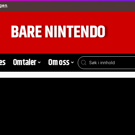
gen
.
BARE NINTENDO
es
Omtaler
Om oss