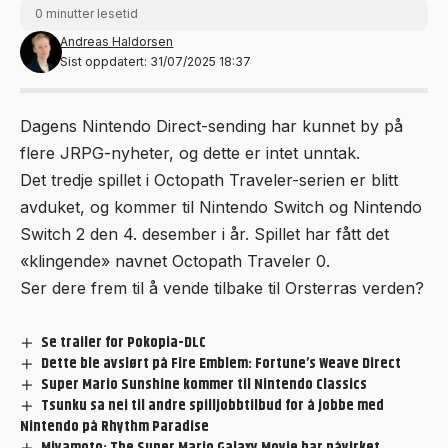
0 minutter lesetid
Andreas Haldorsen
Sist oppdatert: 31/07/2025 18:37
Dagens Nintendo Direct-sending har kunnet by på
flere JRPG-nyheter, og dette er intet unntak.
Det tredje spillet i Octopath Traveler-serien er blitt
avduket, og kommer til Nintendo Switch og Nintendo
Switch 2 den 4. desember i år. Spillet har fått det
«klingende» navnet Octopath Traveler 0.
Ser dere frem til å vende tilbake til Orsterras verden?
Se trailer for Pokopia-DLC
Dette ble avslørt på Fire Emblem: Fortune’s Weave Direct
Super Mario Sunshine kommer til Nintendo Classics
Tsunku sa nei til andre spilljobbtilbud for å jobbe med
Nintendo på Rhythm Paradise
Miyamoto: The Super Mario Galaxy Movie har påvirket