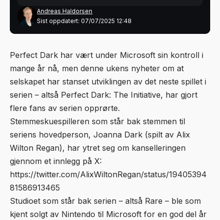
Andreas Haldorsen
Sist oppdatert: 07/07/2025 12:48
Perfect Dark har vært under Microsoft sin kontroll i
mange år nå, men denne ukens nyheter om at
selskapet har stanset utviklingen av det neste spillet i
serien – altså Perfect Dark: The Initiative, har gjort
flere fans av serien opprørte.
Stemmeskuespilleren som står bak stemmen til
seriens hovedperson, Joanna Dark (spilt av Alix
Wilton Regan), har ytret seg om kanselleringen
gjennom et innlegg på X:
https://twitter.com/AlixWiltonRegan/status/19405394
81586913465
Studioet som står bak serien – altså Rare – ble som
kjent solgt av Nintendo til Microsoft for en god del år