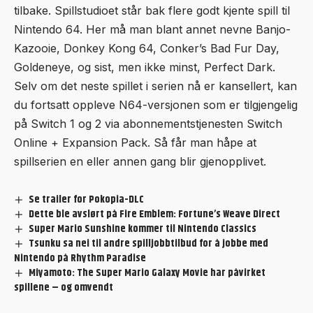
tilbake. Spillstudioet står bak flere godt kjente spill til
Nintendo 64. Her må man blant annet nevne Banjo-
Kazooie, Donkey Kong 64, Conker’s Bad Fur Day,
Goldeneye, og sist, men ikke minst, Perfect Dark.
Selv om det neste spillet i serien nå er kansellert, kan
du fortsatt oppleve N64-versjonen som er tilgjengelig
på Switch 1 og 2 via abonnementstjenesten Switch
Online + Expansion Pack. Så får man håpe at
spillserien en eller annen gang blir gjenopplivet.
Se trailer for Pokopia-DLC
Dette ble avslørt på Fire Emblem: Fortune’s Weave Direct
Super Mario Sunshine kommer til Nintendo Classics
Tsunku sa nei til andre spilljobbtilbud for å jobbe med
Nintendo på Rhythm Paradise
Miyamoto: The Super Mario Galaxy Movie har påvirket
spillene – og omvendt