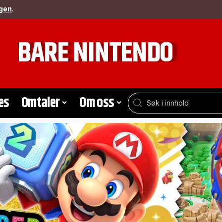
gen
.
BARE NINTENDO
es
Omtaler
Om oss