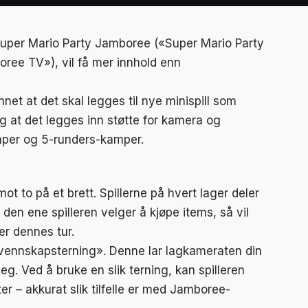
 Super Mario Party Jamboree («Super Mario Party
ree TV»), vil få mer innhold enn
 annet at det skal legges til nye minispill som
 at det legges inn støtte for kamera og
amper og 5-runders-kamper.
ot to på et brett. Spillerne på hvert lager deler
en ene spilleren velger å kjøpe items, så vil
er dennes tur.
t «vennskapsterning». Denne lar lagkameraten din
. Ved å bruke en slik terning, kan spilleren
r – akkurat slik tilfelle er med Jamboree-