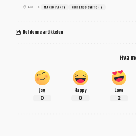
MARIO PARTY
NINTENDO SWITCH 2
TAGGED:
Del denne artikkelen
Hva m
Joy
Happy
Love
0
0
2