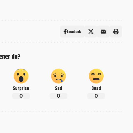
Facebook
ener du?
Surprise
Sad
Dead
0
0
0