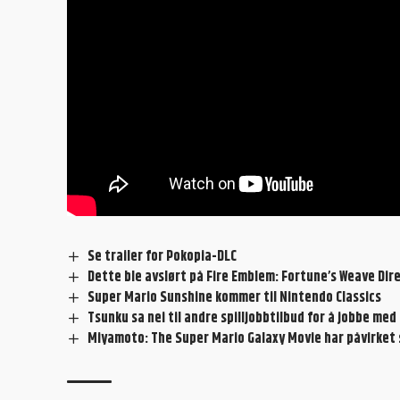
Se trailer for Pokopia-DLC
Dette ble avslørt på Fire Emblem: Fortune’s Weave Dir
Super Mario Sunshine kommer til Nintendo Classics
Tsunku sa nei til andre spilljobbtilbud for å jobbe m
Miyamoto: The Super Mario Galaxy Movie har påvirket