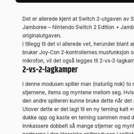
Det er allerede kjent at Switch 2-utgaven av
Jamboree – Nintendo Switch 2 Edition + Jambo
originalutgaven.
I tillegg til det vi allerede vet, herunder blant
bruker Joy-Con 2-kontrollernes musfunksjon og
mikrofon, vil det også legges til 2-vs-2-lagk
2-vs-2-lagkamper
I denne modusen spiller man (naturlig nok) to m
stjernene, items og myntene mellom seg. Hvis d
den andre spilleren kunne bruke dette når det 
Utover dette er det lagt til en ny terning kal
dukke opp og kaste en terning sammen med deg
innkassere dobbelt så mange stjerner og mynte