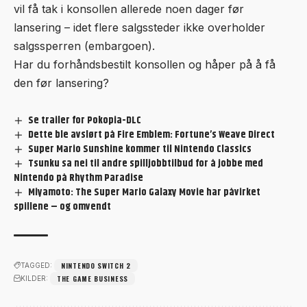
vil få tak i konsollen allerede noen dager før
lansering – idet flere salgssteder ikke overholder
salgssperren (embargoen).
Har du forhåndsbestilt konsollen og håper på å få
den før lansering?
Se trailer for Pokopia-DLC
Dette ble avslørt på Fire Emblem: Fortune’s Weave Direct
Super Mario Sunshine kommer til Nintendo Classics
Tsunku sa nei til andre spilljobbtilbud for å jobbe med
Nintendo på Rhythm Paradise
Miyamoto: The Super Mario Galaxy Movie har påvirket
spillene – og omvendt
NINTENDO SWITCH 2
TAGGED:
THE GAME BUSINESS
KILDER: