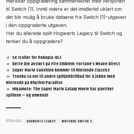
merkbar oppgradering sammenliknet med versjonen
til Switch (1). Inntil videre er det imidlertid uklart om
det blir mulig å bruke dataene fra Switch (1)-utgaven
i den oppgraderte utgaven.
Har du allerede spilt Hogwarts Legacy til Switch og
tenker du å oppgradere?
Se trailer for Pokopia-DLC
Dette ble avslørt på Fire Emblem: Fortune’s Weave Direct
Super Mario Sunshine kommer til Nintendo Classics
Tsunku sa nei til andre spilljobbtilbud for å jobbe med
Nintendo på Rhythm Paradise
Miyamoto: The Super Mario Galaxy Movie har påvirket
spillene – og omvendt
HOGWARTS LEGACY
NINTENDO SWITCH 2
TAGGED: